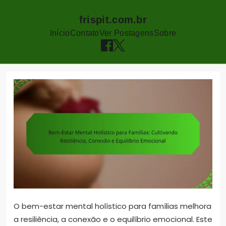
frispit.com.br
Início
Contato
Ver Postagens
Sobre
Skip
to
content
O bem-estar mental holístico para famílias melhora
a resiliência, a conexão e o equilíbrio emocional. Este