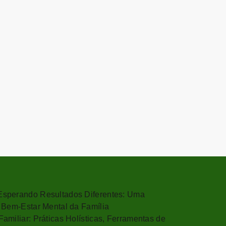
sperando Resultados Diferentes: Uma
 Bem-Estar Mental da Família
miliar: Práticas Holísticas, Ferramentas de