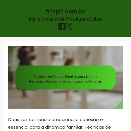
frispit.com.br
Início
Contato
Ver Postagens
Sobre
Skip
to
content
Construir resiliência emocional e conexão é
essencial para a dinâmica familiar. Técnicas de