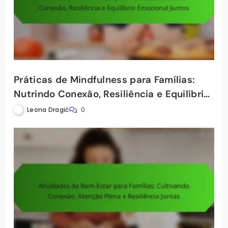
Práticas de Mindfulness para Famílias:
Nutrindo Conexão, Resiliência e Equilíbrio
Emocional Juntos
Leona Dragić
0