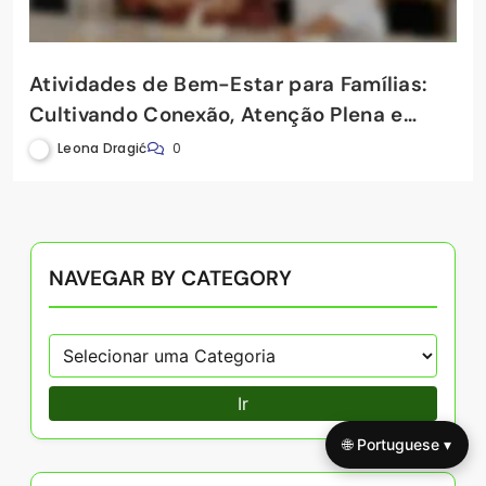
Atividades de Bem-Estar para Famílias:
Cultivando Conexão, Atenção Plena e
Resiliência Juntas
Leona Dragić
0
NAVEGAR BY CATEGORY
Ir
🌐 Portuguese ▾