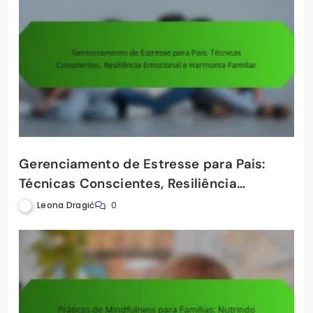
Gerenciamento de Estresse para Pais:
Técnicas Conscientes, Resiliência
Emocional e Harmonia Familiar
Leona Dragić
0