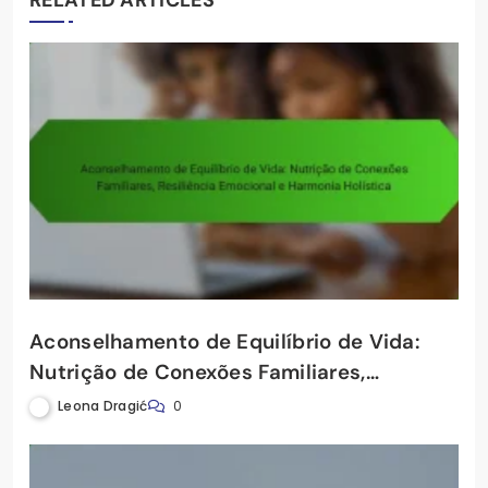
Aconselhamento de Equilíbrio de Vida:
Nutrição de Conexões Familiares,
Resiliência Emocional e Harmonia
Leona Dragić
0
Holística