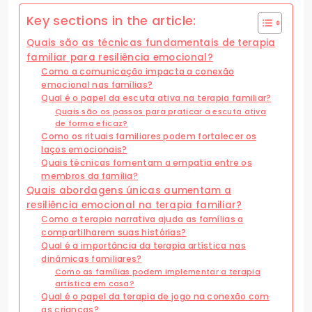
Key sections in the article:
Quais são as técnicas fundamentais de terapia
familiar para resiliência emocional?
Como a comunicação impacta a conexão
emocional nas famílias?
Qual é o papel da escuta ativa na terapia familiar?
Quais são os passos para praticar a escuta ativa
de forma eficaz?
Como os rituais familiares podem fortalecer os
laços emocionais?
Quais técnicas fomentam a empatia entre os
membros da família?
Quais abordagens únicas aumentam a
resiliência emocional na terapia familiar?
Como a terapia narrativa ajuda as famílias a
compartilharem suas histórias?
Qual é a importância da terapia artística nas
dinâmicas familiares?
Como as famílias podem implementar a terapia
artística em casa?
Qual é o papel da terapia de jogo na conexão com
as crianças?