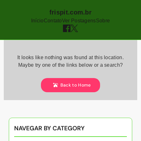
frispit.com.br
Início
Contato
Ver Postagens
Sobre
Skip
to
It looks like nothing was found at this location.
content
Maybe try one of the links below or a search?
Back to Home
NAVEGAR BY CATEGORY