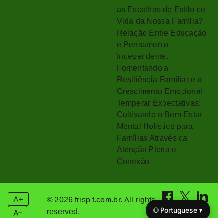
as Escolhas de Estilo de
Vida da Nossa Família?
Relação Entre Educação
e Pensamento
Independente:
Fomentando a
Resiliência Familiar e o
Crescimento Emocional
Temperar Expectativas:
Cultivando o Bem-Estar
Mental Holístico para
Famílias Através da
Atenção Plena e
Conexão
A+
© 2026 frispit.com.br. All rights
🌐 Portuguese ▾
reserved.
A–