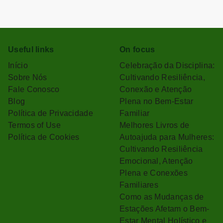
Useful links
On focus
Início
Celebração da Disciplina:
Sobre Nós
Cultivando Resiliência,
Fale Conosco
Conexão e Atenção
Blog
Plena no Bem-Estar
Política de Privacidade
Familiar
Termos of Use
Melhores Livros de
Política de Cookies
Autoajuda para Mulheres:
Cultivando Resiliência
Emocional, Atenção
Plena e Conexões
Familiares
Como as Mudanças de
Estações Afetam o Bem-
Estar Mental Holístico e