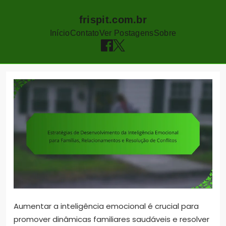
frispit.com.br
Início
Contato
Ver Postagens
Sobre
Skip
to
content
Aumentar a inteligência emocional é crucial para
promover dinâmicas familiares saudáveis e resolver