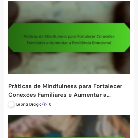
Práticas de Mindfulness para Fortalecer
Conexões Familiares e Aumentar a
Resiliência Emocional
Leona Dragić
0