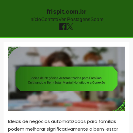
frispit.com.br
Início
Contato
Ver Postagens
Sobre
Skip
to
content
Ideias de negócios automatizados para famílias
podem melhorar significativamente o bem-estar